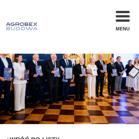
MENU
FIRMA
REALIZACJE
AKTUALNOŚCI
STREFA KLIENT
OFERTA
KARIERA
KONTAKT