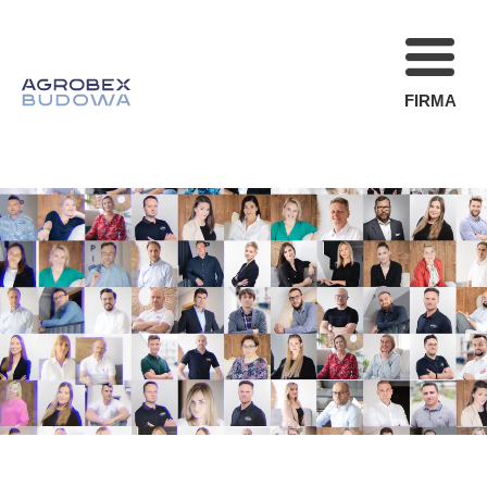
FIRMA
FIRMA
REALIZACJE
AKTUALNOŚCI
STREFA KLIENT
OFERTA
KARIERA
KONTAKT