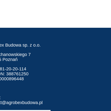
ex Budowa sp. z o.o.
ochanowskiego 7
5 Poznań
781-20-20-114
N: 388761250
0000896448
:
kt@agrobexbudowa.pl