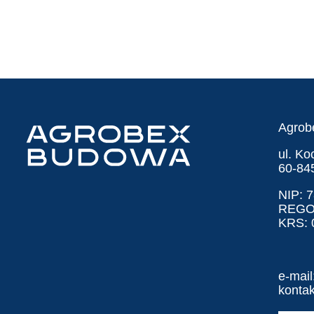
Agrob
ul. K
60-84
NIP: 
REGO
KRS: 
e-mail
konta