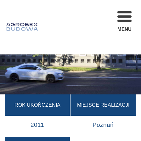
MENU
FIRMA
REALIZACJE
AKTUALNOŚCI
STREFA KLIENT
OFERTA
KARIERA
ROK UKOŃCZENIA
MIEJSCE REALIZACJI
KONTAKT
2011
Poznań