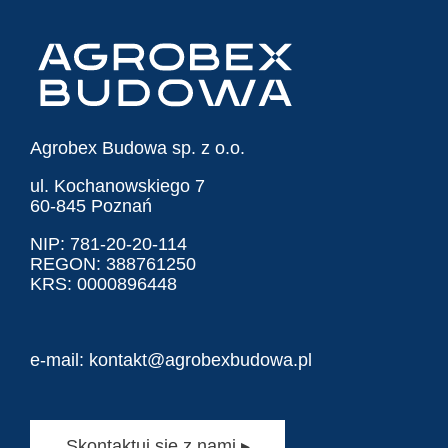
Agrobex Budowa sp. z o.o.
ul. Kochanowskiego 7
60-845 Poznań
NIP: 781-20-20-114
REGON: 388761250
KRS: 0000896448
e-mail:
kontakt@agrobexbudowa.pl
Skontaktuj się z nami ▸