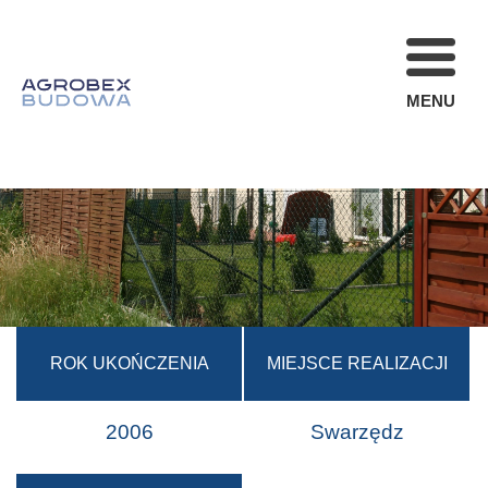
MENU
FIRMA
REALIZACJE
AKTUALNOŚCI
STREFA KLIENT
OFERTA
KARIERA
ROK UKOŃCZENIA
MIEJSCE REALIZACJI
KONTAKT
2006
Swarzędz