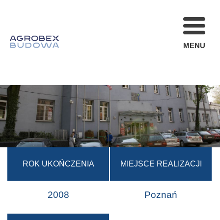
MENU
FIRMA
REALIZACJE
AKTUALNOŚCI
STREFA KLIENT
OFERTA
KARIERA
ROK UKOŃCZENIA
MIEJSCE REALIZACJI
KONTAKT
2008
Poznań