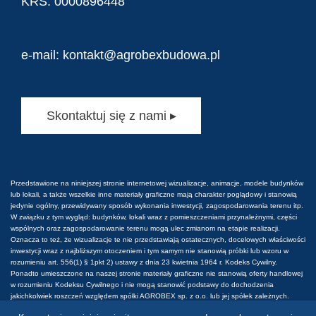
KRS: 0000896448
e-mail:
kontakt@agrobexbudowa.pl
Skontaktuj się z nami ▸
Przedstawione na niniejszej stronie internetowej wizualizacje, animacje, modele budynków
lub lokali, a także wszelkie inne materiały graficzne mają charakter poglądowy i stanowią
jedynie ogólny, przewidywany sposób wykonania inwestycji, zagospodarowania terenu itp.
W związku z tym wygląd: budynków, lokali wraz z pomieszczeniami przynależnymi, części
wspólnych oraz zagospodarowanie terenu mogą ulec zmianom na etapie realizacji.
Oznacza to też, że wizualizacje te nie przedstawiają ostatecznych, docelowych właściwości
inwestycji wraz z najbliższym otoczeniem i tym samym nie stanowią próbki lub wzoru w
rozumieniu art. 556(1) § 1pkt 2) ustawy z dnia 23 kwietnia 1964 r. Kodeks Cywilny.
Ponadto umieszczone na naszej stronie materiały graficzne nie stanowią oferty handlowej
w rozumieniu Kodeksu Cywilnego i nie mogą stanowić podstawy do dochodzenia
jakichkolwiek roszczeń względem spółki AGROBEX sp. z o.o. lub jej spółek zależnych.
Wszelkie prawa do tych materiałów są zastrzeżone. Prawa do używania, kopiowania i