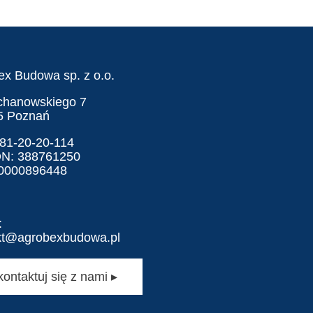
ex Budowa sp. z o.o.
ochanowskiego 7
5 Poznań
781-20-20-114
N: 388761250
0000896448
:
kt@agrobexbudowa.pl
kontaktuj się z nami ▸