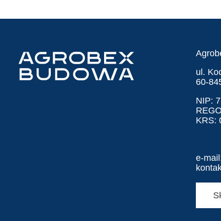
Agrob
ul. K
60-84
NIP: 
REGO
KRS: 
e-mail
konta
S