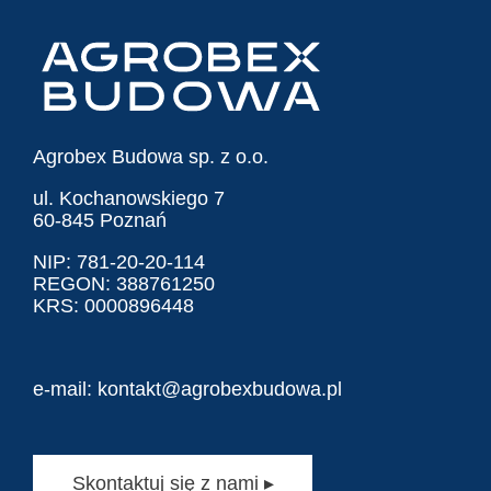
Agrobex Budowa sp. z o.o.
ul. Kochanowskiego 7
60-845 Poznań
NIP: 781-20-20-114
REGON: 388761250
KRS: 0000896448
e-mail:
kontakt@agrobexbudowa.pl
Skontaktuj się z nami ▸