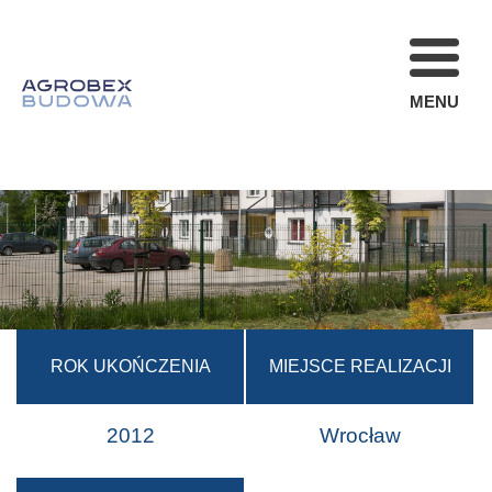
MENU
FIRMA
REALIZACJE
AKTUALNOŚCI
STREFA KLIENT
OFERTA
KARIERA
ROK UKOŃCZENIA
MIEJSCE REALIZACJI
KONTAKT
2012
Wrocław