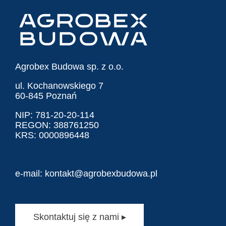
Agrobex Budowa sp. z o.o.
ul. Kochanowskiego 7
60-845 Poznań
NIP: 781-20-20-114
REGON: 388761250
KRS: 0000896448
e-mail:
kontakt@agrobexbudowa.pl
Skontaktuj się z nami ▸