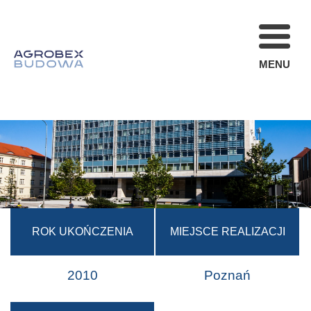
MENU
FIRMA
REALIZACJE
AKTUALNOŚCI
STREFA KLIENT
OFERTA
KARIERA
ROK UKOŃCZENIA
MIEJSCE REALIZACJI
KONTAKT
2010
Poznań