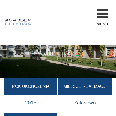
MENU
FIRMA
REALIZACJE
AKTUALNOŚCI
STREFA KLIENT
OFERTA
KARIERA
ROK UKOŃCZENIA
MIEJSCE REALIZACJI
KONTAKT
2015
Zalasewo