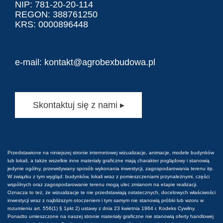
NIP: 781-20-20-114
REGON: 388761250
KRS: 0000896448
e-mail:
kontakt@agrobexbudowa.pl
Skontaktuj się z nami ▸
Przedstawione na niniejszej stronie internetowej wizualizacje, animacje, modele budynków
lub lokali, a także wszelkie inne materiały graficzne mają charakter poglądowy i stanowią
jedynie ogólny, przewidywany sposób wykonania inwestycji, zagospodarowania terenu itp.
W związku z tym wygląd: budynków, lokali wraz z pomieszczeniami przynależnymi, części
wspólnych oraz zagospodarowanie terenu mogą ulec zmianom na etapie realizacji.
Oznacza to też, że wizualizacje te nie przedstawiają ostatecznych, docelowych właściwości
inwestycji wraz z najbliższym otoczeniem i tym samym nie stanowią próbki lub wzoru w
rozumieniu art. 556(1) § 1pkt 2) ustawy z dnia 23 kwietnia 1964 r. Kodeks Cywilny.
Ponadto umieszczone na naszej stronie materiały graficzne nie stanowią oferty handlowej