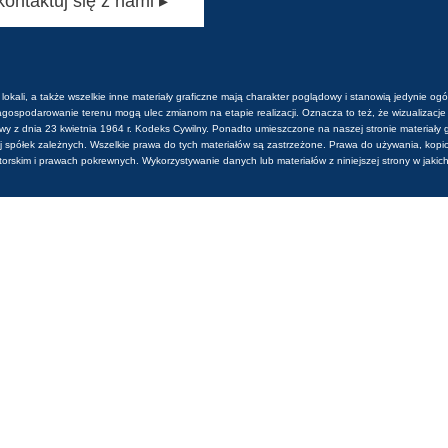
kontaktuj się z nami ▸
 lokali, a także wszelkie inne materiały graficzne mają charakter poglądowy i stanowią jedynie 
gospodarowanie terenu mogą ulec zmianom na etapie realizacji. Oznacza to też, że wizualizacje t
awy z dnia 23 kwietnia 1964 r. Kodeks Cywilny. Ponadto umieszczone na naszej stronie materiały
spółek zależnych. Wszelkie prawa do tych materiałów są zastrzeżone. Prawa do używania, kopiow
autorskim i prawach pokrewnych. Wykorzystywanie danych lub materiałów z niniejszej strony w ja