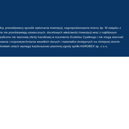
ogólny, przewidywany sposób wykonania inwestycji, zagospodarowania terenu itp. W związku z
e nie przedstawiają ostatecznych, docelowych właściwości inwestycji wraz z najbliższym
 graficzne nie stanowią oferty handlowej w rozumieniu Kodeksu Cywilnego i nie mogą stanowić
ania i rozpowszechniania wszelkich danych i materiałów dostępnych na niniejszej stronie
kichkolwiek celach wymaga każdorazowo pisemnej zgody spółki AGROBEX sp. z o.o.