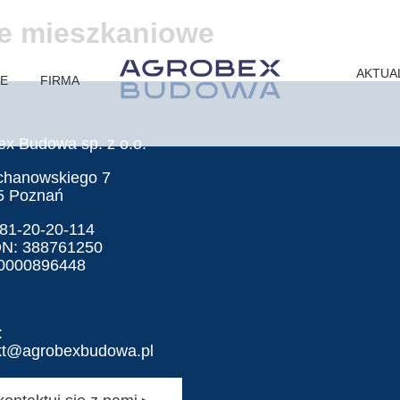
je mieszkaniowe
AKTUA
JE
FIRMA
ex Budowa sp. z o.o.
ochanowskiego 7
5 Poznań
781-20-20-114
N: 388761250
0000896448
:
kt@agrobexbudowa.pl