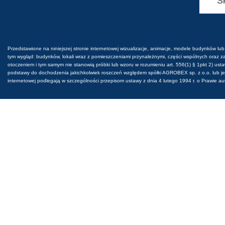
S
Przedstawione na niniejszej stronie internetowej wizualizacje, animacje, modele budynków lub
tym wygląd: budynków, lokali wraz z pomieszczeniami przynależnymi, części wspólnych oraz za
otoczeniem i tym samym nie stanowią próbki lub wzoru w rozumieniu art. 556(1) § 1pkt 2) ust
podstawy do dochodzenia jakichkolwiek roszczeń względem spółki AGROBEX sp. z o.o. lub jej 
internetowej podlegają w szczególności przepisom ustawy z dnia 4 lutego 1994 r. o Prawie 