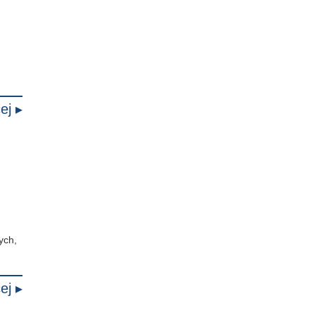
ej ▸
ych,
ej ▸