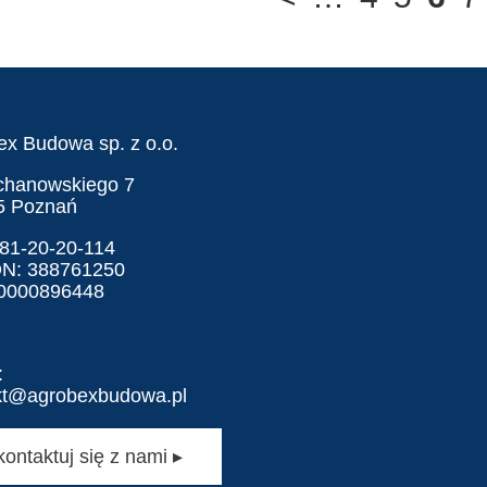
ex Budowa sp. z o.o.
ochanowskiego 7
5 Poznań
781-20-20-114
N: 388761250
0000896448
:
kt@agrobexbudowa.pl
kontaktuj się z nami ▸