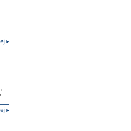
ej ▸
u
!
ej ▸