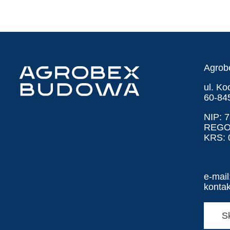
Agrob
ul. K
60-84
NIP: 
REGO
KRS: 
e-mail
konta
S