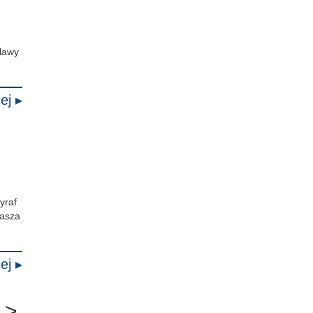
lawy
ej ▸
yraf
nasza
ej ▸
>