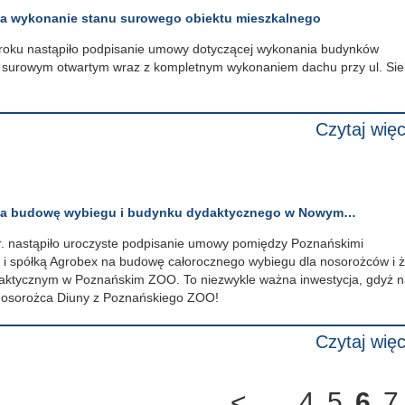
a wykonanie stanu surowego obiektu mieszkalnego
 roku nastąpiło podpisanie umowy dotyczącej wykonania budynków
e surowym otwartym wraz z kompletnym wykonaniem dachu przy ul. Sie
Czytaj więc
na budowę wybiegu i budynku dydaktycznego w Nowym…
r. nastąpiło uroczyste podpisanie umowy pomiędzy Poznańskimi
i i spółką Agrobex na budowę całorocznego wybiegu dla nosorożców i ż
aktycznym w Poznańskim ZOO. To niezwykle ważna inwestycja, gdyż 
 nosorożca Diuny z Poznańskiego ZOO!
Czytaj więc
<
…
4
5
6
7