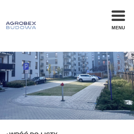
MENU
FIRMA
REALIZACJE
AKTUALNOŚCI
STREFA KLIENT
OFERTA
KARIERA
KONTAKT