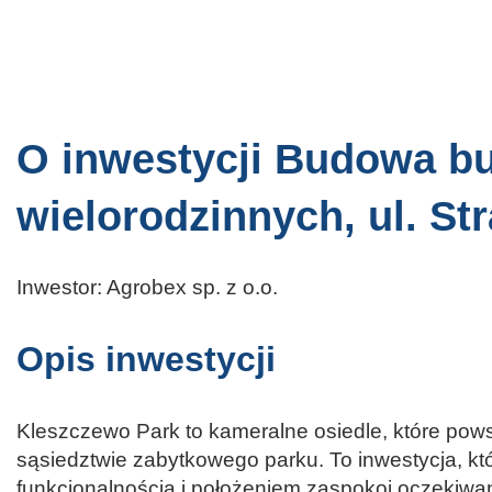
O inwestycji Budowa 
wielorodzinnych, ul. St
Inwestor: Agrobex sp. z o.o.
Opis inwestycji
Kleszczewo Park to kameralne osiedle, które pow
sąsiedztwie zabytkowego parku. To inwestycja, kt
funkcjonalnością i położeniem zaspokoi oczekiwan