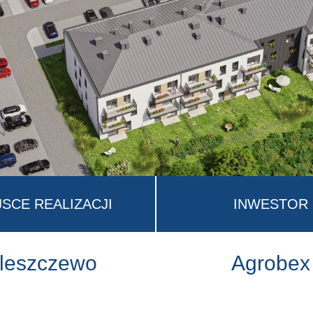
JSCE REALIZACJI
INWESTOR
leszczewo
Agrobex