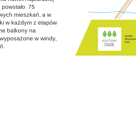
 powstało 75
owych mieszkań, a w
nki w każdym z etapów
nne balkony na
 wyposażone w windy,
ń.