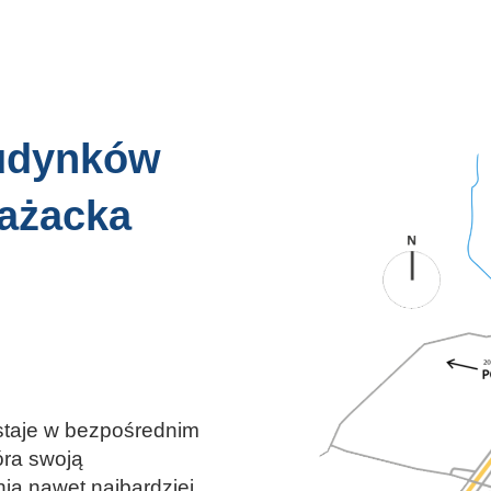
budynków
rażacka
staje w bezpośrednim
óra swoją
ia nawet najbardziej