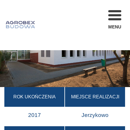
MENU
FIRMA
REALIZACJE
AKTUALNOŚCI
STREFA KLIENT
OFERTA
KARIERA
ROK UKOŃCZENIA
MIEJSCE REALIZACJI
KONTAKT
2017
Jerzykowo