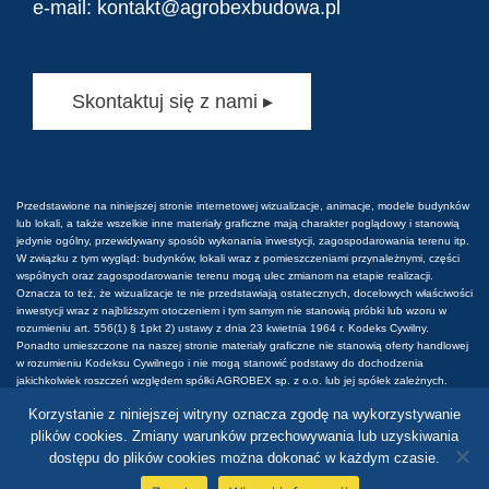
e-mail:
kontakt@agrobexbudowa.pl
Skontaktuj się z nami ▸
Przedstawione na niniejszej stronie internetowej wizualizacje, animacje, modele budynków
lub lokali, a także wszelkie inne materiały graficzne mają charakter poglądowy i stanowią
jedynie ogólny, przewidywany sposób wykonania inwestycji, zagospodarowania terenu itp.
W związku z tym wygląd: budynków, lokali wraz z pomieszczeniami przynależnymi, części
wspólnych oraz zagospodarowanie terenu mogą ulec zmianom na etapie realizacji.
Oznacza to też, że wizualizacje te nie przedstawiają ostatecznych, docelowych właściwości
inwestycji wraz z najbliższym otoczeniem i tym samym nie stanowią próbki lub wzoru w
rozumieniu art. 556(1) § 1pkt 2) ustawy z dnia 23 kwietnia 1964 r. Kodeks Cywilny.
Ponadto umieszczone na naszej stronie materiały graficzne nie stanowią oferty handlowej
w rozumieniu Kodeksu Cywilnego i nie mogą stanowić podstawy do dochodzenia
jakichkolwiek roszczeń względem spółki AGROBEX sp. z o.o. lub jej spółek zależnych.
Wszelkie prawa do tych materiałów są zastrzeżone. Prawa do używania, kopiowania i
Korzystanie z niniejszej witryny oznacza zgodę na wykorzystywanie
rozpowszechniania wszelkich danych i materiałów dostępnych na niniejszej stronie
internetowej podlegają w szczególności przepisom ustawy z dnia 4 lutego 1994 r. o Prawie
plików cookies. Zmiany warunków przechowywania lub uzyskiwania
autorskim i prawach pokrewnych. Wykorzystywanie danych lub materiałów z niniejszej
dostępu do plików cookies można dokonać w każdym czasie.
strony w jakichkolwiek celach wymaga każdorazowo pisemnej zgody spółki AGROBEX sp.
z o.o.