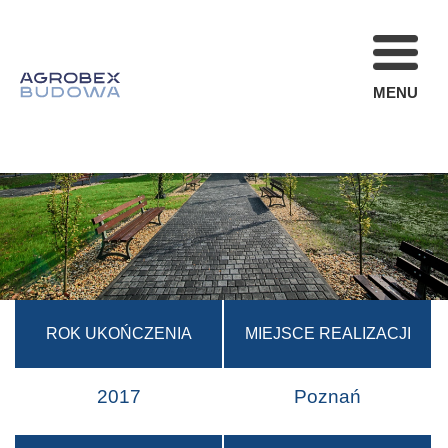
MENU
FIRMA
REALIZACJE
AKTUALNOŚCI
STREFA KLIENT
OFERTA
KARIERA
ROK UKOŃCZENIA
MIEJSCE REALIZACJI
KONTAKT
2017
Poznań