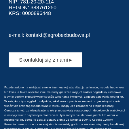
NIP: 781-20-20-114
REGON: 388761250
KRS: 0000896448
e-mail:
kontakt@agrobexbudowa.pl
Skontaktuj się z nami ▸
Przedstawione na niniejszej stronie internetowej wizualizacje, animacje, modele budynków
lub lokali, a także wszelkie inne materiały graficzne mają charakter poglądowy i stanowią
jedynie ogólny, przewidywany sposób wykonania inwestycji, zagospodarowania terenu itp.
W związku z tym wygląd: budynków, lokali wraz z pomieszczeniami przynależnymi, części
wspólnych oraz zagospodarowanie terenu mogą ulec zmianom na etapie realizacji.
Oznacza to też, że wizualizacje te nie przedstawiają ostatecznych, docelowych właściwości
inwestycji wraz z najbliższym otoczeniem i tym samym nie stanowią próbki lub wzoru w
rozumieniu art. 556(1) § 1pkt 2) ustawy z dnia 23 kwietnia 1964 r. Kodeks Cywilny.
Ponadto umieszczone na naszej stronie materiały graficzne nie stanowią oferty handlowej
w rozumieniu Kodeksu Cywilnego i nie mogą stanowić podstawy do dochodzenia