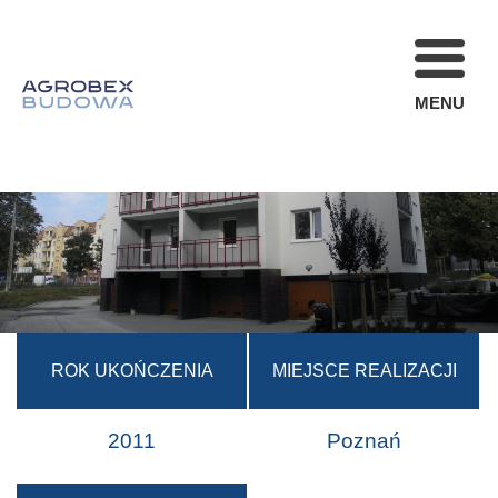
MENU
FIRMA
REALIZACJE
AKTUALNOŚCI
STREFA KLIENT
OFERTA
KARIERA
ROK UKOŃCZENIA
MIEJSCE REALIZACJI
KONTAKT
2011
Poznań