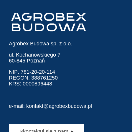
Agrobex Budowa sp. z o.o.
ul. Kochanowskiego 7
60-845 Poznań
NIP: 781-20-20-114
REGON: 388761250
KRS: 0000896448
e-mail:
kontakt@agrobexbudowa.pl
Skontaktuj się z nami ▸