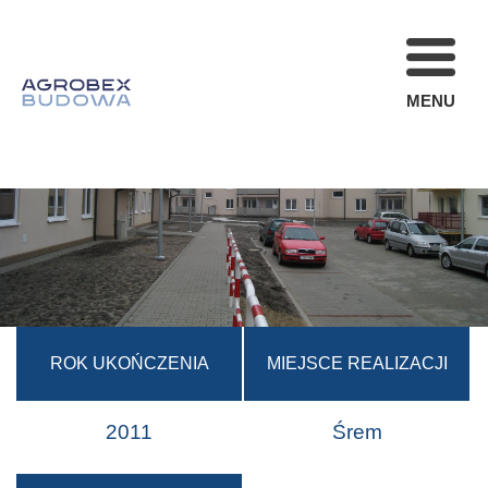
MENU
FIRMA
REALIZACJE
AKTUALNOŚCI
STREFA KLIENT
OFERTA
KARIERA
ROK UKOŃCZENIA
MIEJSCE REALIZACJI
KONTAKT
2011
Śrem