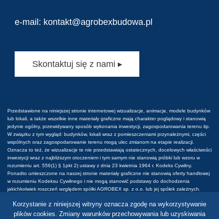
e-mail:
kontakt@agrobexbudowa.pl
Skontaktuj się z nami ▸
Przedstawione na niniejszej stronie internetowej wizualizacje, animacje, modele budynków
lub lokali, a także wszelkie inne materiały graficzne mają charakter poglądowy i stanowią
jedynie ogólny, przewidywany sposób wykonania inwestycji, zagospodarowania terenu itp.
W związku z tym wygląd: budynków, lokali wraz z pomieszczeniami przynależnymi, części
wspólnych oraz zagospodarowanie terenu mogą ulec zmianom na etapie realizacji.
Oznacza to też, że wizualizacje te nie przedstawiają ostatecznych, docelowych właściwości
inwestycji wraz z najbliższym otoczeniem i tym samym nie stanowią próbki lub wzoru w
rozumieniu art. 556(1) § 1pkt 2) ustawy z dnia 23 kwietnia 1964 r. Kodeks Cywilny.
Ponadto umieszczone na naszej stronie materiały graficzne nie stanowią oferty handlowej
w rozumieniu Kodeksu Cywilnego i nie mogą stanowić podstawy do dochodzenia
jakichkolwiek roszczeń względem spółki AGROBEX sp. z o.o. lub jej spółek zależnych.
Wszelkie prawa do tych materiałów są zastrzeżone. Prawa do używania, kopiowania i
Korzystanie z niniejszej witryny oznacza zgodę na wykorzystywanie
rozpowszechniania wszelkich danych i materiałów dostępnych na niniejszej stronie
internetowej podlegają w szczególności przepisom ustawy z dnia 4 lutego 1994 r. o Prawie
plików cookies. Zmiany warunków przechowywania lub uzyskiwania