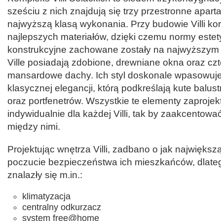
sześciu z nich znajdują się trzy przestronne apar
najwyższą klasą wykonania. Przy budowie Villi kor
najlepszych materiałów, dzięki czemu normy este
konstrukcyjne zachowane zostały na najwyższym 
Ville posiadają zdobione, drewniane okna oraz c
mansardowe dachy. Ich styl doskonale wpasowuje
klasycznej elegancji, którą podkreślają kute balu
oraz portfenetrów. Wszystkie te elementy zaproje
indywidualnie dla każdej Villi, tak by zaakcentow
między nimi.
Projektując wnętrza Villi, zadbano o jak najwięks
poczucie bezpieczeństwa ich mieszkańców, dlate
znalazły się m.in.:
klimatyzacja
centralny odkurzacz
system free@home