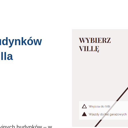
budynków
lla
cyjnych budynków – w