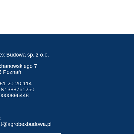
ex Budowa sp. z o.o.
ochanowskiego 7
5 Poznań
781-20-20-114
N: 388761250
0000896448
:
kt@agrobexbudowa.pl