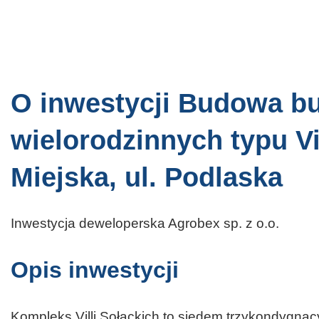
O inwestycji Budowa 
wielorodzinnych typu Vi
Miejska, ul. Podlaska
Inwestycja deweloperska Agrobex sp. z o.o.
Opis inwestycji
Kompleks Villi Sołackich to siedem trzykondygna