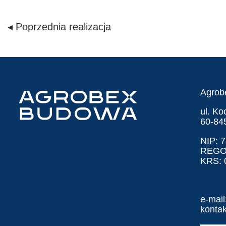
◂ Poprzednia realizacja
Agrob
ul. K
60-84
NIP: 
REGO
KRS: 
e-mail
konta