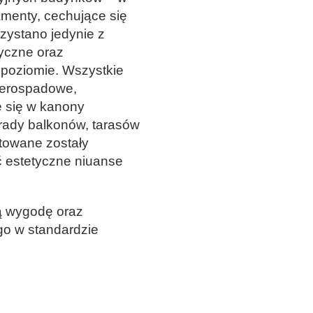
tamenty, cechujące się
zystano jedynie z
tyczne oraz
poziomie. Wszystkie
zterospadowe,
 się w kanony
strady balkonów, tarasów
ktowane zostały
ać estetyczne niuanse
zą wygodę oraz
go w standardzie