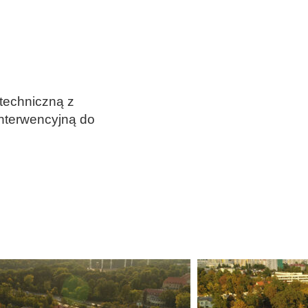
echniczną z
interwencyjną do