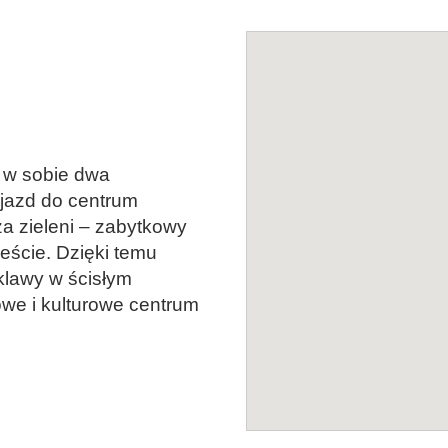
zy w sobie dwa
ojazd do centrum
za zieleni – zabytkowy
ieście. Dzięki temu
klawy w ścisłym
owe i kulturowe centrum