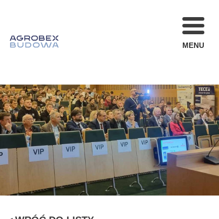
MENU
FIRMA
REALIZACJE
AKTUALNOŚCI
STREFA KLIENT
OFERTA
KARIERA
KONTAKT