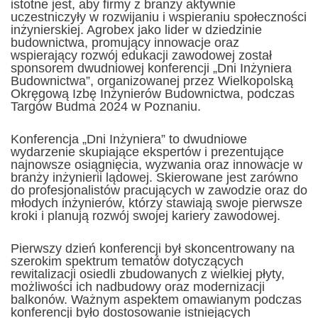
istotne jest, aby firmy z branży aktywnie
uczestniczyły w rozwijaniu i wspieraniu społeczności
inżynierskiej. Agrobex jako lider w dziedzinie
budownictwa, promujący innowacje oraz
wspierający rozwój edukacji zawodowej został
sponsorem dwudniowej konferencji „Dni Inżyniera
Budownictwa”, organizowanej przez Wielkopolską
Okręgową Izbę Inżynierów Budownictwa, podczas
Targów Budma 2024 w Poznaniu.
Konferencja „Dni Inżyniera” to dwudniowe
wydarzenie skupiające ekspertów i prezentujące
najnowsze osiągnięcia, wyzwania oraz innowacje w
branży inżynierii lądowej. Skierowane jest zarówno
do profesjonalistów pracujących w zawodzie oraz do
młodych inżynierów, którzy stawiają swoje pierwsze
kroki i planują rozwój swojej kariery zawodowej.
Pierwszy dzień konferencji był skoncentrowany na
szerokim spektrum tematów dotyczących
rewitalizacji osiedli zbudowanych z wielkiej płyty,
możliwości ich nadbudowy oraz modernizacji
balkonów. Ważnym aspektem omawianym podczas
konferencji było dostosowanie istniejących