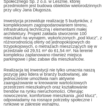
Społecznego Sp. z o.o. w Lesznie, której
przedmiotem jest budowa obiektów wielorodzinnych
przy ulicy Jana Długosza.
Inwestycja przewiduje realizację 5 budynków, z
kompleksowym zagospodarowaniem terenu,
infrastrukturą techniczną i elementami małej
architektury. Projekt zakłada stworzenie 100
mieszkań na wynajem, wykończonych „pod klucz”, z
różnorodnością oferty od jednopokojowych do
trzypokojowych, o metrażach mieszczących się w
przedziale od 29,51 m² do 61,54 m². Na terenie
kompleksu zaplanowano również miejsca
parkingowe i plac zabaw dla mieszkańców.
Realizacja tej inwestycji nie tylko umacnia naszą
pozycję jako lidera w branży budowlanej, ale
jednocześnie umożliwia nam aktywne
zaangażowanie w kreowanie wartościowych
przestrzeni mieszkalnych oraz kształtowanie
trendów na rynku nieruchomości. Oferując
nowoczesne, komfortowe mieszkania „pod klucz”,
odpowiadamy na rosnące potrzeby społeczne i
rynkowe w zakresie wynajmu.