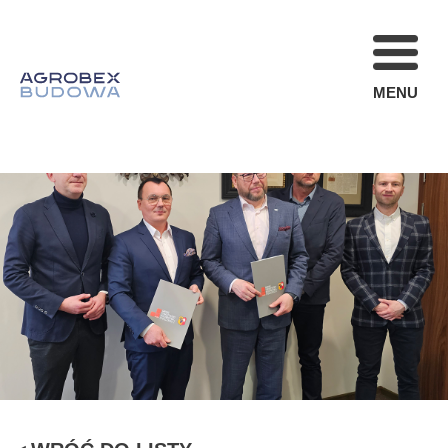
MENU
FIRMA
REALIZACJE
AKTUALNOŚCI
STREFA KLIENT
OFERTA
KARIERA
KONTAKT