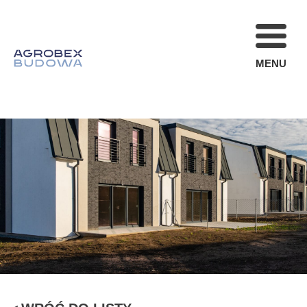
MENU
FIRMA
REALIZACJE
AKTUALNOŚCI
STREFA KLIENT
OFERTA
KARIERA
KONTAKT