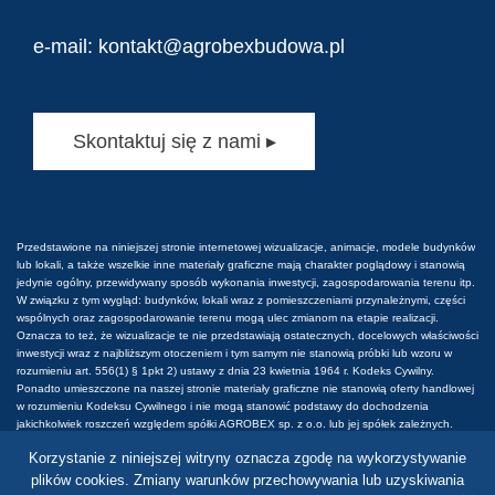
e-mail:
kontakt@agrobexbudowa.pl
Skontaktuj się z nami ▸
Przedstawione na niniejszej stronie internetowej wizualizacje, animacje, modele budynków
lub lokali, a także wszelkie inne materiały graficzne mają charakter poglądowy i stanowią
jedynie ogólny, przewidywany sposób wykonania inwestycji, zagospodarowania terenu itp.
W związku z tym wygląd: budynków, lokali wraz z pomieszczeniami przynależnymi, części
wspólnych oraz zagospodarowanie terenu mogą ulec zmianom na etapie realizacji.
Oznacza to też, że wizualizacje te nie przedstawiają ostatecznych, docelowych właściwości
inwestycji wraz z najbliższym otoczeniem i tym samym nie stanowią próbki lub wzoru w
rozumieniu art. 556(1) § 1pkt 2) ustawy z dnia 23 kwietnia 1964 r. Kodeks Cywilny.
Ponadto umieszczone na naszej stronie materiały graficzne nie stanowią oferty handlowej
w rozumieniu Kodeksu Cywilnego i nie mogą stanowić podstawy do dochodzenia
jakichkolwiek roszczeń względem spółki AGROBEX sp. z o.o. lub jej spółek zależnych.
Wszelkie prawa do tych materiałów są zastrzeżone. Prawa do używania, kopiowania i
Korzystanie z niniejszej witryny oznacza zgodę na wykorzystywanie
rozpowszechniania wszelkich danych i materiałów dostępnych na niniejszej stronie
internetowej podlegają w szczególności przepisom ustawy z dnia 4 lutego 1994 r. o Prawie
plików cookies. Zmiany warunków przechowywania lub uzyskiwania
autorskim i prawach pokrewnych. Wykorzystywanie danych lub materiałów z niniejszej